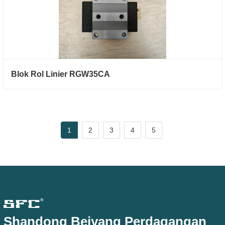
Blok Rol Linier RGW35CA
1
2
3
4
5
Shandong Beiyang Perdagangan