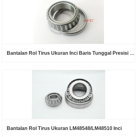
Bantalan Rol Tirus Ukuran Inci Baris Tunggal Presisi Tinggi L44643/L44610 untuk Otomotif
Bantalan Rol Tirus Ukuran LM48548/LM48510 Inci