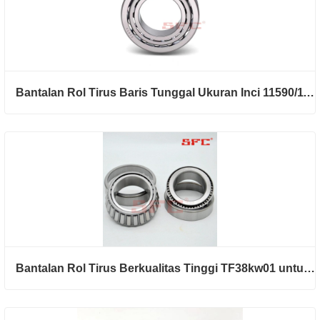
Bantalan Rol Tirus Baris Tunggal Ukuran Inci 11590/11520
Bantalan Rol Tirus Berkualitas Tinggi TF38kw01 untuk Hub Roda Belakang Otomotif dan Sistem Kemudi Otomotif