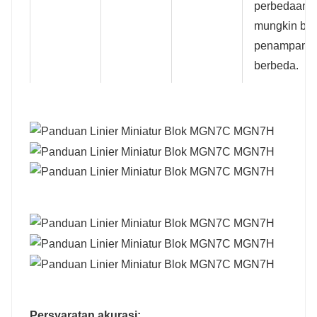
perbedaan 
mungkin bera
penampang 
berbeda.
Persyaratan akurasi: