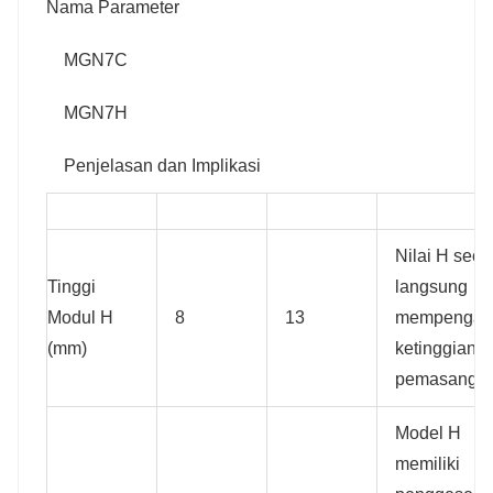
Nama Parameter
MGN7C
MGN7H
Penjelasan dan Implikasi
Nilai H seca
Tinggi
langsung
Modul H
8
13
mempengar
(mm)
ketinggian 
pemasangan 
Model H
memiliki