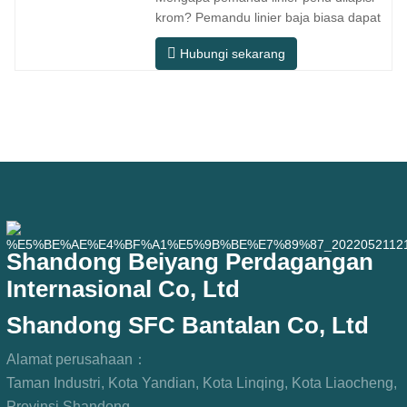
dan ruang pemasangan yang kecil.
krom? Pemandu linier baja biasa dapat
MGNR
memenuhi kebutuhan operasional dasar
Hubungi sekarang
di lingkungan kering dalam ruangan
konvensional, tetapi dalam skenario
penggunaan praktis seperti peralatan
otomasi, mesin perkakas presisi,
peralatan luar ruangan, bengkel
pemrosesan
Shandong Beiyang Perdagangan
Internasional Co, Ltd
Shandong SFC Bantalan Co, Ltd
Alamat perusahaan：
Taman Industri, Kota Yandian, Kota Linqing, Kota Liaocheng,
Provinsi Shandong