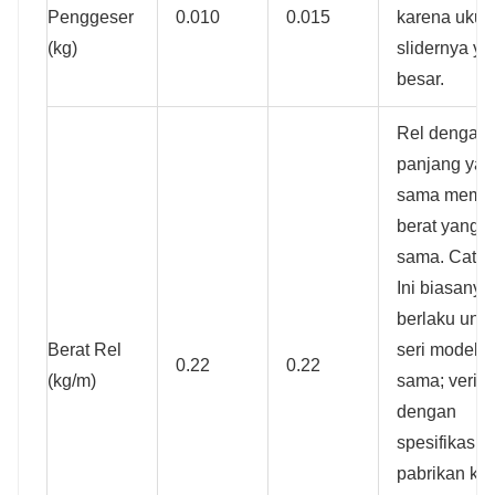
Penggeser
0.010
0.015
karena ukur
(kg)
slidernya y
besar.
Rel dengan
panjang yan
sama memili
berat yang
sama. Catat
Ini biasanya
berlaku untu
Berat Rel
seri model 
0.22
0.22
(kg/m)
sama; verifi
dengan
spesifikasi
pabrikan ka