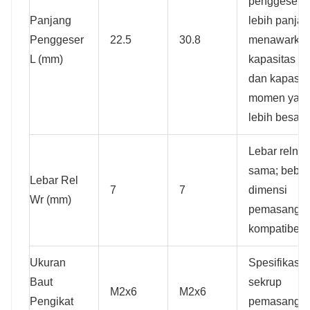
penggeser 
Panjang
lebih panjan
Penggeser
22.5
30.8
menawarka
L (mm)
kapasitas b
dan kapasit
momen yan
lebih besar.
Lebar relnya
sama; bebe
Lebar Rel
7
7
dimensi
Wr (mm)
pemasanga
kompatibel.
Ukuran
Spesifikasi
Baut
sekrup
M2x6
M2x6
Pengikat
pemasanga