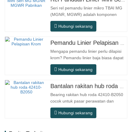
Seri rel pemandu linier mikro TBAI MG
(MGNR, MGWR) adalah komponen
gerak linier berkinerja tinggi yang
Hubungi sekarang
dirancang khusus untuk peralatan
presisi kecil. Rel ini memiliki karakteristik
struktur yang ringkas, pengoperasian
Pemandu Linier Pelapisan Krom
yang halus, akurasi posisi yang tinggi,
Mengapa pemandu linier perlu dilapisi
dan ruang pemasangan yang kecil.
krom? Pemandu linier baja biasa dapat
MGNR…
memenuhi kebutuhan operasional dasar
Hubungi sekarang
di lingkungan kering dalam ruangan
konvensional, tetapi dalam skenario
penggunaan praktis seperti peralatan
Bantalan rakitan hub roda 42410-B2050
otomasi, mesin perkakas presisi,
Bearing rakitan hub roda 42410-B2050
peralatan luar ruangan, bengkel
cocok untuk pasar perawatan dan
pemrosesan…
penggantian suku cadang otomotif
Hubungi sekarang
purna jual, memenuhi persyaratan
penggunaan untuk perjalanan sehari-
hari, berkendara jarak jauh, dan kondisi