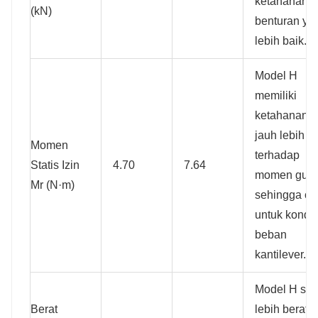
ketahanan
(kN)
benturan ya
lebih baik.
Model H
memiliki
ketahanan 
jauh lebih ti
Momen
terhadap
Statis Izin
4.70
7.64
momen gulin
Mr (N·m)
sehingga co
untuk kondis
beban
kantilever.
Model H sedi
Berat
lebih berat