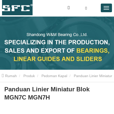
Rumah
Produk
Pedoman Kapal
Panduan Linier Miniatur
Panduan Linier Miniatur Blok
Blok MGN7C MGN7H
MGN7C MGN7H