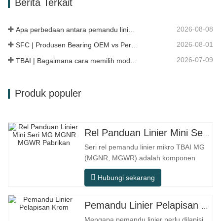
Berita Terkait
jalan perkotaan. Nomor SFC. NOMOR
OEM. TIDAK.Lainnya. Aplikasi 513104
F2AC…
2026-08-08
Apa perbedaan antara pemandu linier HG, EG, dan MG?
2026-08-01
SFC | Produsen Bearing OEM vs Perusahaan Dagang
2026-07-09
TBAI | Bagaimana cara memilih model linear guide yang tepat?
Produk populer
Rel Panduan Linier Mini Seri MG MGNR MGWR Pabrikan
Seri rel pemandu linier mikro TBAI MG
(MGNR, MGWR) adalah komponen
gerak linier berkinerja tinggi yang
Hubungi sekarang
dirancang khusus untuk peralatan
presisi kecil. Rel ini memiliki karakteristik
struktur yang ringkas, pengoperasian
Pemandu Linier Pelapisan Krom
yang halus, akurasi posisi yang tinggi,
Mengapa pemandu linier perlu dilapisi