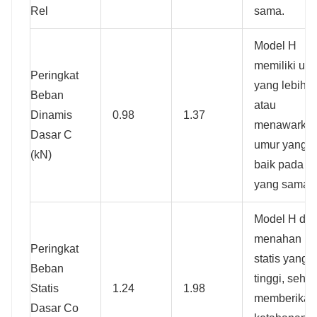
Rel
sama.
Model H
memiliki um
Peringkat
yang lebih l
Beban
atau
Dinamis
0.98
1.37
menawarka
Dasar C
umur yang l
(kN)
baik pada b
yang sama.
Model H dap
menahan b
Peringkat
statis yang l
Beban
tinggi, sehi
Statis
1.24
1.98
memberikan
Dasar Co