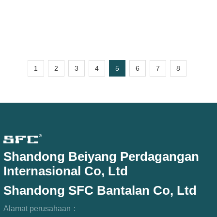
cadang lainnya. Mereka dapat
1
2
3
4
5
6
7
8
Shandong Beiyang Perdagangan
Internasional Co, Ltd
Shandong SFC Bantalan Co, Ltd
Alamat perusahaan：