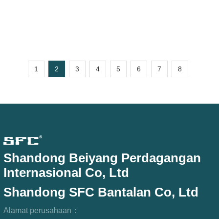
krusial - bantalan. Meskipun tidak
1
2
3
4
5
6
7
8
Shandong Beiyang Perdagangan
Internasional Co, Ltd
Shandong SFC Bantalan Co, Ltd
Alamat perusahaan：