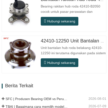
peralatan luar ruangan, bengkel
Bearing rakitan hub roda 42410-B2050
pemrosesan…
cocok untuk pasar perawatan dan
penggantian suku cadang otomotif purna
Hubungi sekarang
jual, memenuhi persyaratan penggunaan
untuk perjalanan sehari-hari, berkendara
jarak jauh, dan kondisi jalan perkotaan.
Nomor SFC. NOMOR OEM.
42410-12250 Unit Bantalan Hub Roda Belakang Berkualitas Tinggi
TIDAK.Lainnya. Aplikasi 513104 F2AC…
Unit bantalan hub roda belakang 42410-
12250 ini terutama digunakan pada sistem
poros belakang model Jepang, dan
Hubungi sekarang
termasuk dalam desain hub terintegrasi
yang menggabungkan bantalan, flensa,
dan struktur pemasangan. Dibandingkan
dengan struktur terpisah tradisional,
Berita Terkait
pemasangannya lebih langsung,…
2026-08-01
SFC | Produsen Bearing OEM vs Perusahaan Dagang
2026-07-09
TBAI | Bagaimana cara memilih model linear guide yang tepat?