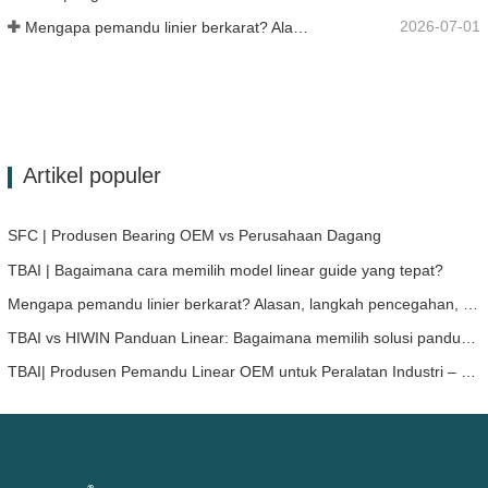
2026-07-01
Mengapa pemandu linier berkarat? Alasan, langkah pencegahan, dan rekomendasi perawatan
Artikel populer
SFC | Produsen Bearing OEM vs Perusahaan Dagang
TBAI | Bagaimana cara memilih model linear guide yang tepat?
Mengapa pemandu linier berkarat? Alasan, langkah pencegahan, dan rekomendasi perawatan
TBAI vs HIWIN Panduan Linear: Bagaimana memilih solusi panduan linear yang tepat untuk perangkat Anda?
TBAI| Produsen Pemandu Linear OEM untuk Peralatan Industri – TBAI Memperluas Solusi Gerakan Linear Kustom