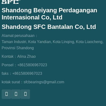
Shandong Beiyang Perdagangan
Internasional Co, Ltd
Shandong SFC Bantalan Co, Ltd
Alamat perusahaan：
Taman Industri, Kota Yandian, Kota Linqing, Kota Liaocheng,
Provinsi Shandong
Kontak：
Alina Zhao
Ponsel：
+8615806967023
faks：
+8615806967023
kotak surat：
sfcbearings@gmail.com