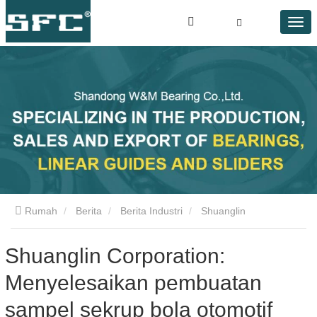
Rumah
Berita
Berita Industri
Shuanglin
Corporation: Menyelesaikan pembuatan sampel sekrup bola
Shuanglin Corporation:
Menyelesaikan pembuatan
otomotif
sampel sekrup bola otomotif