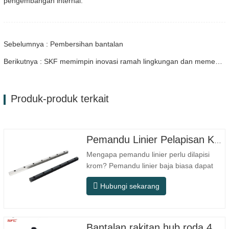
pengembangan internal.
Sebelumnya : Pembersihan bantalan
Berikutnya : SKF memimpin inovasi ramah lingkungan dan memenangkan Penghargaan Perintis Pembangunan Berkelanjutan Industri Otomotif Tiongkok
Produk-produk terkait
Pemandu Linier Pelapisan Krom
Mengapa pemandu linier perlu dilapisi
krom? Pemandu linier baja biasa dapat
memenuhi kebutuhan operasional dasar
Hubungi sekarang
di lingkungan kering dalam ruangan
konvensional, tetapi dalam skenario
penggunaan praktis seperti peralatan
otomasi, mesin perkakas presisi,
Bantalan rakitan hub roda 42410-B2050