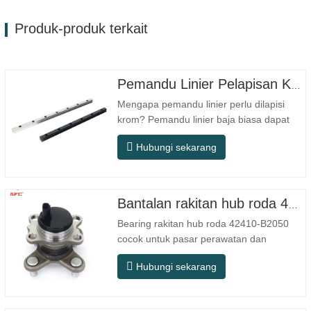
Produk-produk terkait
Pemandu Linier Pelapisan Krom
Mengapa pemandu linier perlu dilapisi
krom? Pemandu linier baja biasa dapat
memenuhi kebutuhan operasional dasar
Hubungi sekarang
di lingkungan kering dalam ruangan
konvensional, tetapi dalam skenario
penggunaan praktis seperti peralatan
otomasi, mesin perkakas presisi,
Bantalan rakitan hub roda 42410-B2050
peralatan luar ruangan, bengkel
Bearing rakitan hub roda 42410-B2050
pemrosesan…
cocok untuk pasar perawatan dan
penggantian suku cadang otomotif purna
Hubungi sekarang
jual, memenuhi persyaratan penggunaan
untuk perjalanan sehari-hari, berkendara
jarak jauh, dan kondisi jalan perkotaan.