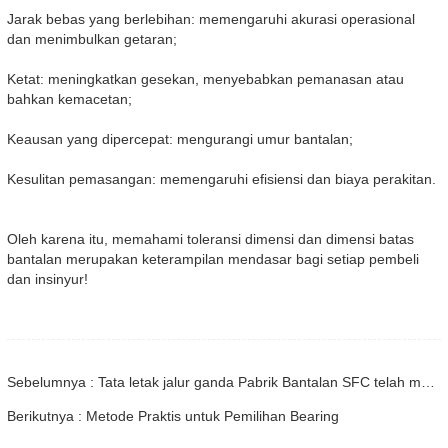
Jarak bebas yang berlebihan: memengaruhi akurasi operasional
dan menimbulkan getaran;
Ketat: meningkatkan gesekan, menyebabkan pemanasan atau
bahkan kemacetan;
Keausan yang dipercepat: mengurangi umur bantalan;
Kesulitan pemasangan: memengaruhi efisiensi dan biaya perakitan.
Oleh karena itu, memahami toleransi dimensi dan dimensi batas
bantalan merupakan keterampilan mendasar bagi setiap pembeli
dan insinyur!
Sebelumnya : Tata letak jalur ganda Pabrik Bantalan SFC telah mencapai hasil yang signifikan: pengembangan terkoordinasi antara bantalan dan bisnis transmisi linier, solusi yang disesuaikan telah memenangkan hati pasar global
Berikutnya : Metode Praktis untuk Pemilihan Bearing