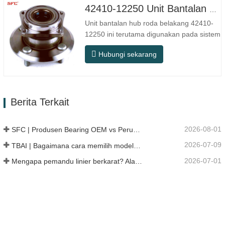
Nomor SFC. NOMOR OEM.
42410-12250 Unit Bantalan Hub Roda Belakang Berkualitas Tinggi
TIDAK.Lainnya. Aplikasi 513104 F2AC…
Unit bantalan hub roda belakang 42410-
12250 ini terutama digunakan pada sistem
poros belakang model Jepang, dan
Hubungi sekarang
termasuk dalam desain hub terintegrasi
yang menggabungkan bantalan, flensa,
dan struktur pemasangan. Dibandingkan
dengan struktur terpisah tradisional,
Berita Terkait
pemasangannya lebih langsung,…
2026-08-01
SFC | Produsen Bearing OEM vs Perusahaan Dagang
2026-07-09
TBAI | Bagaimana cara memilih model linear guide yang tepat?
2026-07-01
Mengapa pemandu linier berkarat? Alasan, langkah pencegahan, dan rekomendasi perawatan