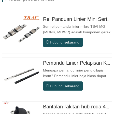
Rel Panduan Linier Mini Seri MG MGNR MGWR Pabrikan
Seri rel pemandu linier mikro TBAI MG
(MGNR, MGWR) adalah komponen gerak
linier berkinerja tinggi yang dirancang
Hubungi sekarang
khusus untuk peralatan presisi kecil. Rel
ini memiliki karakteristik struktur yang
ringkas, pengoperasian yang halus,
akurasi posisi yang tinggi, dan ruang
Pemandu Linier Pelapisan Krom
pemasangan yang kecil. MGNR…
Mengapa pemandu linier perlu dilapisi
krom? Pemandu linier baja biasa dapat
memenuhi kebutuhan operasional dasar
Hubungi sekarang
di lingkungan kering dalam ruangan
konvensional, tetapi dalam skenario
penggunaan praktis seperti peralatan
otomasi, mesin perkakas presisi,
Bantalan rakitan hub roda 42410-B2050
peralatan luar ruangan, bengkel