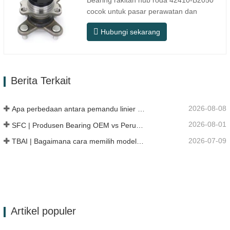
Bearing rakitan hub roda 42410-B2050
pemrosesan…
cocok untuk pasar perawatan dan
penggantian suku cadang otomotif purna
Hubungi sekarang
jual, memenuhi persyaratan penggunaan
untuk perjalanan sehari-hari, berkendara
jarak jauh, dan kondisi jalan perkotaan.
Nomor SFC. NOMOR OEM.
Berita Terkait
TIDAK.Lainnya. Aplikasi 513104 F2AC…
2026-08-08
Apa perbedaan antara pemandu linier HG, EG, dan MG?
2026-08-01
SFC | Produsen Bearing OEM vs Perusahaan Dagang
2026-07-09
TBAI | Bagaimana cara memilih model linear guide yang tepat?
Artikel populer