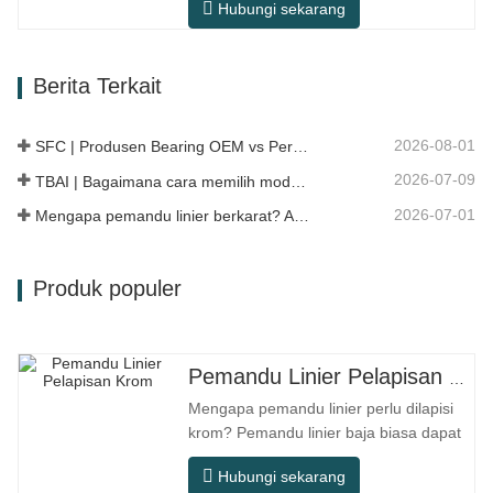
Hubungi sekarang
dan termasuk dalam desain hub
terintegrasi yang menggabungkan
bantalan, flensa, dan struktur
Berita Terkait
pemasangan. Dibandingkan dengan
struktur terpisah tradisional,
pemasangannya lebih langsung,…
2026-08-01
SFC | Produsen Bearing OEM vs Perusahaan Dagang
2026-07-09
TBAI | Bagaimana cara memilih model linear guide yang tepat?
2026-07-01
Mengapa pemandu linier berkarat? Alasan, langkah pencegahan, dan rekomendasi perawatan
Produk populer
Pemandu Linier Pelapisan Krom
Mengapa pemandu linier perlu dilapisi
krom? Pemandu linier baja biasa dapat
memenuhi kebutuhan operasional dasar
Hubungi sekarang
di lingkungan kering dalam ruangan