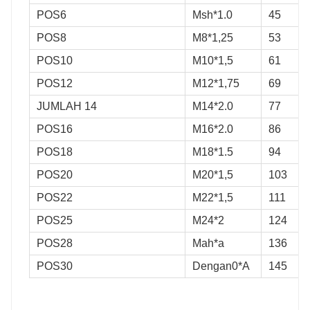
POS6
Msh*1.0
45
POS8
M8*1,25
53
POS10
M10*1,5
61
POS12
M12*1,75
69
JUMLAH 14
M14*2.0
77
POS16
M16*2.0
86
POS18
M18*1.5
94
POS20
M20*1,5
103
POS22
M22*1,5
111
POS25
M24*2
124
POS28
Mah*a
136
POS30
Dengan0*A
145