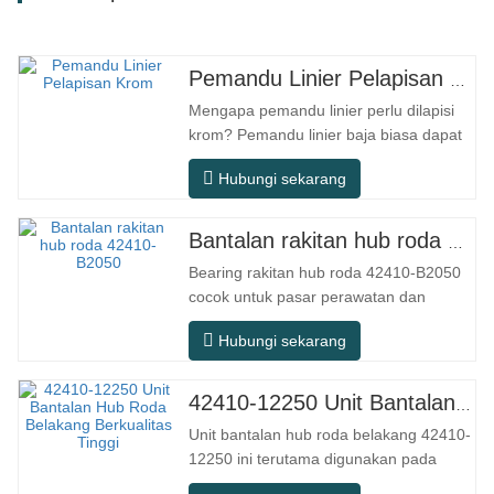
Pemandu Linier Pelapisan Krom
Mengapa pemandu linier perlu dilapisi
krom? Pemandu linier baja biasa dapat
memenuhi kebutuhan operasional dasar
Hubungi sekarang
di lingkungan kering dalam ruangan
konvensional, tetapi dalam skenario
penggunaan praktis seperti peralatan
Bantalan rakitan hub roda 42410-B2050
otomasi, mesin perkakas presisi,
Bearing rakitan hub roda 42410-B2050
peralatan luar ruangan, bengkel
cocok untuk pasar perawatan dan
pemrosesan…
penggantian suku cadang otomotif
Hubungi sekarang
purna jual, memenuhi persyaratan
penggunaan untuk perjalanan sehari-
hari, berkendara jarak jauh, dan kondisi
42410-12250 Unit Bantalan Hub Roda Belakang Berkualitas Tinggi
jalan perkotaan. Nomor SFC. NOMOR
Unit bantalan hub roda belakang 42410-
OEM. TIDAK.Lainnya. Aplikasi 513104
12250 ini terutama digunakan pada
F2AC…
sistem poros belakang model Jepang,