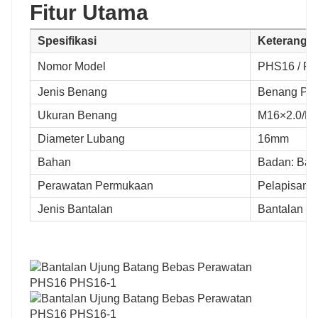
Fitur Utama
Spesifikasi
Keteranga
Nomor Model
PHS16 / P
Jenis Benang
Benang Per
Ukuran Benang
M16×2.0/M1
Diameter Lubang
16mm
Bahan
Badan: Baja
Perawatan Permukaan
Pelapisan s
Jenis Bantalan
Bantalan po