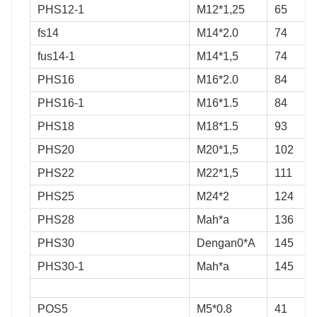
PHS12-1
M12*1,25
65
fs14
M14*2.0
74
fus14-1
M14*1,5
74
PHS16
M16*2.0
84
PHS16-1
M16*1.5
84
PHS18
M18*1.5
93
PHS20
M20*1,5
102
PHS22
M22*1,5
111
PHS25
M24*2
124
PHS28
Mah*a
136
PHS30
Dengan0*A
145
PHS30-1
Mah*a
145
POS5
M5*0.8
41