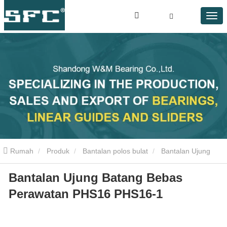
Rumah
Produk
Bantalan polos bulat
Bantalan Ujung
Bantalan Ujung Batang Bebas
Batang Bebas Perawatan PHS16 PHS16-1
Perawatan PHS16 PHS16-1