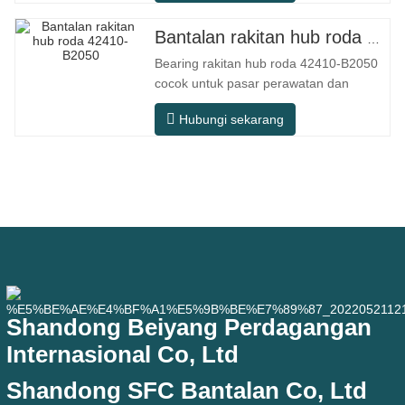
konvensional, tetapi dalam skenario
penggunaan praktis seperti peralatan
Bantalan rakitan hub roda 42410-B2050
otomasi, mesin perkakas presisi,
Bearing rakitan hub roda 42410-B2050
peralatan luar ruangan, bengkel
cocok untuk pasar perawatan dan
pemrosesan
penggantian suku cadang otomotif
Hubungi sekarang
purna jual, memenuhi persyaratan
penggunaan untuk perjalanan sehari-
hari, berkendara jarak jauh, dan kondisi
jalan perkotaan. Nomor SFC. NOMOR
OEM. TIDAK.Lainnya. Aplikasi 513104
F2AC
Shandong Beiyang Perdagangan
Internasional Co, Ltd
Shandong SFC Bantalan Co, Ltd