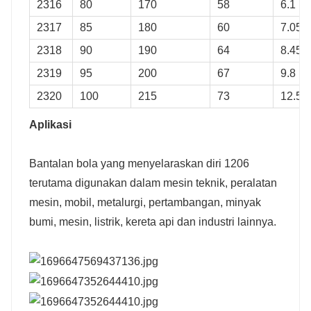
2316
80
170
58
6.1
2317
85
180
60
7.05
2318
90
190
64
8.45
2319
95
200
67
9.8
2320
100
215
73
12.5
Aplikasi
Bantalan bola yang menyelaraskan diri 1206
terutama digunakan dalam mesin teknik, peralatan
mesin, mobil, metalurgi, pertambangan, minyak
bumi, mesin, listrik, kereta api dan industri lainnya.