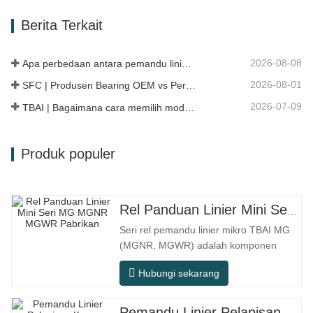
hari, berkendara jarak jauh, dan kondisi
Berita Terkait
jalan perkotaan. Nomor SFC. NOMOR
OEM. TIDAK.Lainnya. Aplikasi 513104
F2AC…
2026-08-08
Apa perbedaan antara pemandu linier HG, EG, dan MG?
2026-08-01
SFC | Produsen Bearing OEM vs Perusahaan Dagang
2026-07-09
TBAI | Bagaimana cara memilih model linear guide yang tepat?
Produk populer
Rel Panduan Linier Mini Seri MG MGNR MGWR Pabrikan
Seri rel pemandu linier mikro TBAI MG
(MGNR, MGWR) adalah komponen
gerak linier berkinerja tinggi yang
Hubungi sekarang
dirancang khusus untuk peralatan
presisi kecil. Rel ini memiliki karakteristik
struktur yang ringkas, pengoperasian