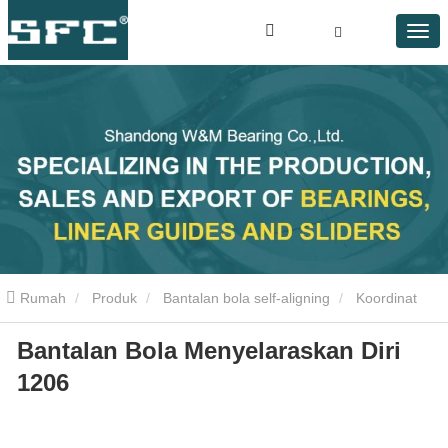
Rumah
Produk
Bantalan bola self-aligning
Koordinat
Bantalan Bola Menyelaraskan Diri
penagihan bola 1206
1206