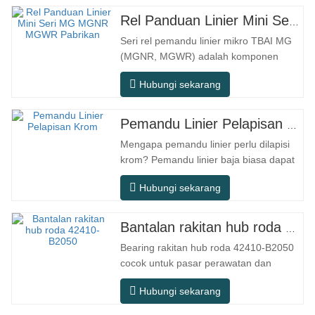
Rel Panduan Linier Mini Seri MG MGNR MGWR Pabrikan
Seri rel pemandu linier mikro TBAI MG
(MGNR, MGWR) adalah komponen
gerak linier berkinerja tinggi yang
Hubungi sekarang
dirancang khusus untuk peralatan
presisi kecil. Rel ini memiliki karakteristik
struktur yang ringkas, pengoperasian
Pemandu Linier Pelapisan Krom
yang halus, akurasi posisi yang tinggi,
Mengapa pemandu linier perlu dilapisi
dan ruang pemasangan yang kecil.
krom? Pemandu linier baja biasa dapat
MGNR…
memenuhi kebutuhan operasional dasar
Hubungi sekarang
di lingkungan kering dalam ruangan
konvensional, tetapi dalam skenario
penggunaan praktis seperti peralatan
Bantalan rakitan hub roda 42410-B2050
otomasi, mesin perkakas presisi,
Bearing rakitan hub roda 42410-B2050
peralatan luar ruangan, bengkel
cocok untuk pasar perawatan dan
pemrosesan…
penggantian suku cadang otomotif
Hubungi sekarang
purna jual, memenuhi persyaratan
penggunaan untuk perjalanan sehari-