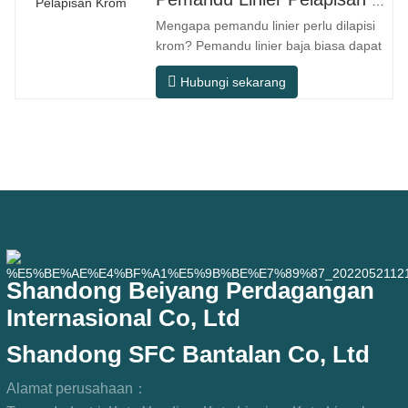
Pemandu Linier Pelapisan Krom
yang halus, akurasi posisi yang tinggi,
Mengapa pemandu linier perlu dilapisi
dan ruang pemasangan yang kecil.
krom? Pemandu linier baja biasa dapat
MGNR
memenuhi kebutuhan operasional dasar
Hubungi sekarang
di lingkungan kering dalam ruangan
konvensional, tetapi dalam skenario
penggunaan praktis seperti peralatan
otomasi, mesin perkakas presisi,
peralatan luar ruangan, bengkel
pemrosesan
Shandong Beiyang Perdagangan
Internasional Co, Ltd
Shandong SFC Bantalan Co, Ltd
Alamat perusahaan：