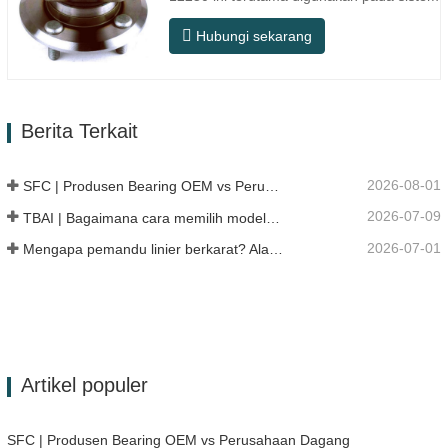
poros belakang model Jepang, dan
Hubungi sekarang
termasuk dalam desain hub terintegrasi
yang menggabungkan bantalan, flensa,
dan struktur pemasangan. Dibandingkan
dengan struktur terpisah tradisional,
Berita Terkait
pemasangannya lebih langsung,…
2026-08-01
SFC | Produsen Bearing OEM vs Perusahaan Dagang
2026-07-09
TBAI | Bagaimana cara memilih model linear guide yang tepat?
2026-07-01
Mengapa pemandu linier berkarat? Alasan, langkah pencegahan, dan rekomendasi perawatan
Artikel populer
SFC | Produsen Bearing OEM vs Perusahaan Dagang