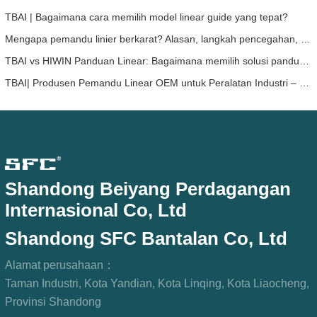
TBAI | Bagaimana cara memilih model linear guide yang tepat?
Mengapa pemandu linier berkarat? Alasan, langkah pencegahan, dan rekomendasi perawatan
TBAI vs HIWIN Panduan Linear: Bagaimana memilih solusi panduan linear yang tepat untuk perangkat Anda?
TBAI| Produsen Pemandu Linear OEM untuk Peralatan Industri – TBAI Memperluas Solusi Gerakan Linear Kustom
Shandong Beiyang Perdagangan
Internasional Co, Ltd
Shandong SFC Bantalan Co, Ltd
Alamat perusahaan：
Taman Industri, Kota Yandian, Kota Linqing, Kota Liaocheng,
Provinsi Shandong