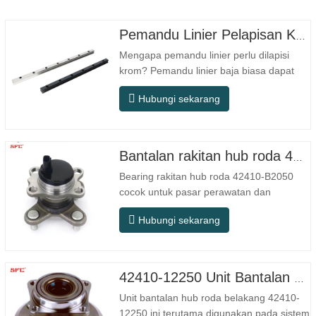
Pemandu Linier Pelapisan Krom
Mengapa pemandu linier perlu dilapisi
krom? Pemandu linier baja biasa dapat
memenuhi kebutuhan operasional dasar
Hubungi sekarang
di lingkungan kering dalam ruangan
konvensional, tetapi dalam skenario
penggunaan praktis seperti peralatan
otomasi, mesin perkakas presisi,
Bantalan rakitan hub roda 42410-B2050
peralatan luar ruangan, bengkel
Bearing rakitan hub roda 42410-B2050
pemrosesan…
cocok untuk pasar perawatan dan
penggantian suku cadang otomotif purna
Hubungi sekarang
jual, memenuhi persyaratan penggunaan
untuk perjalanan sehari-hari, berkendara
jarak jauh, dan kondisi jalan perkotaan.
Nomor SFC. NOMOR OEM.
42410-12250 Unit Bantalan Hub Roda Belakang Berkualitas Tinggi
TIDAK.Lainnya. Aplikasi 513104 F2AC…
Unit bantalan hub roda belakang 42410-
12250 ini terutama digunakan pada sistem