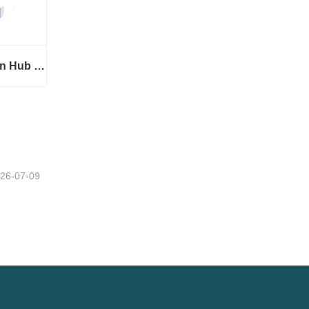
42410-12250 Unit Bantalan Hub Roda Belakang Berkualitas Tinggi
42410-12250 Unit Bantalan Hub Roda Belakang Berkualitas Tinggi
26-07-09