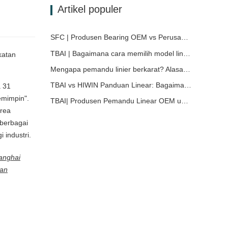
Artikel populer
SFC | Produsen Bearing OEM vs Perusahaan Dagang
TBAI | Bagaimana cara memilih model linear guide yang tepat?
katan
Mengapa pemandu linier berkarat? Alasan, langkah pencegahan, dan rekomendasi perawatan
TBAI vs HIWIN Panduan Linear: Bagaimana memilih solusi panduan linear yang tepat untuk perangkat Anda?
a 31
emimpin".
TBAI| Produsen Pemandu Linear OEM untuk Peralatan Industri – TBAI Memperluas Solusi Gerakan Linear Kustom
area
 berbagai
 industri.
hanghai
dan