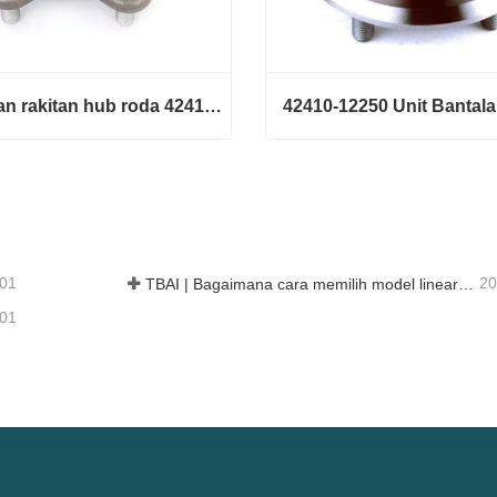
Bantalan rakitan hub roda 42410-B2050
Bantalan rakitan hub roda 42410-B2050
gi sekarang
Hubungi sekarang
-01
20
TBAI | Bagaimana cara memilih model linear guide yang tepat?
-01