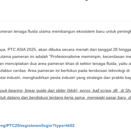
 pameran tenaga fluida utama membangun ekosistem baru untuk pening
 daya, PTC ASIA 2025, akan dibuka secara meriah dari tanggal 28 hingg
 utama pameran ini adalah "Profesionalisme memimpin, kecerdasan m
kan menciptakan dua area pameran khas di sektor tenaga fluida, yaitu 
aktur cerdas. Area pameran ini berfokus pada terobosan teknologi di
tai industri, menghadirkan pesta industri yang strategis dan praktis bagi
earing, linear guide dan slider (blok), poros, ball screw, dll., di S
k datang dan berdiskusi tentang kerja sama, menjajaki pasar baru, 
/reg/PTC25/registeren/login?type=tk02