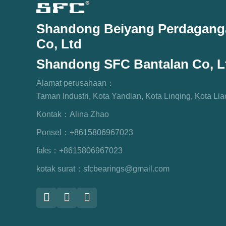
Shandong Beiyang Perdaganga
Co, Ltd
Shandong SFC Bantalan Co, L
Alamat perusahaan：
Taman Industri, Kota Yandian, Kota Linqing, Kota L
Kontak：
Alina Zhao
Ponsel：
+8615806967023
faks：
+8615806967023
kotak surat：
sfcbearings@gmail.com