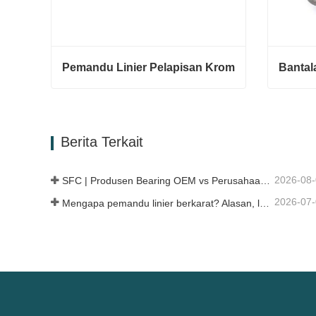
Pemandu Linier Pelapisan Krom
Pemandu Linier Pelapisan Krom
Hubungi sekarang
Hubun
Berita Terkait
2026-08
SFC | Produsen Bearing OEM vs Perusahaan Dagang
2026-07
Mengapa pemandu linier berkarat? Alasan, langkah pencegahan, dan rekomendasi perawatan