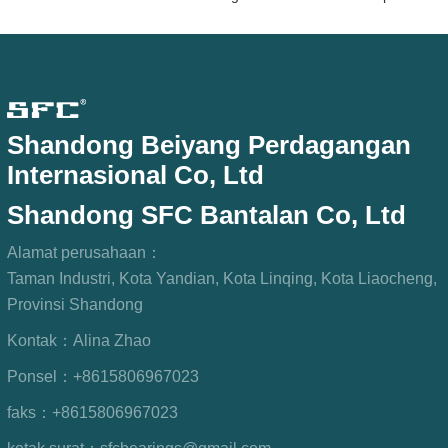
Shandong Beiyang Perdagangan
Internasional Co, Ltd
Shandong SFC Bantalan Co, Ltd
Alamat perusahaan：
Taman Industri, Kota Yandian, Kota Linqing, Kota Liaocheng,
Provinsi Shandong
Kontak：
Alina Zhao
Ponsel：
+8615806967023
faks：
+8615806967023