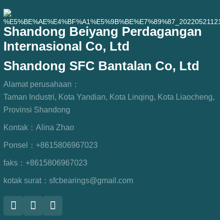
Shandong Beiyang Perdagangan
Internasional Co, Ltd
Shandong SFC Bantalan Co, Ltd
Alamat perusahaan：
Taman Industri, Kota Yandian, Kota Linqing, Kota Liaocheng,
Provinsi Shandong
Kontak：
Alina Zhao
Ponsel：
+8615806967023
faks：
+8615806967023
kotak surat：
sfcbearings@gmail.com