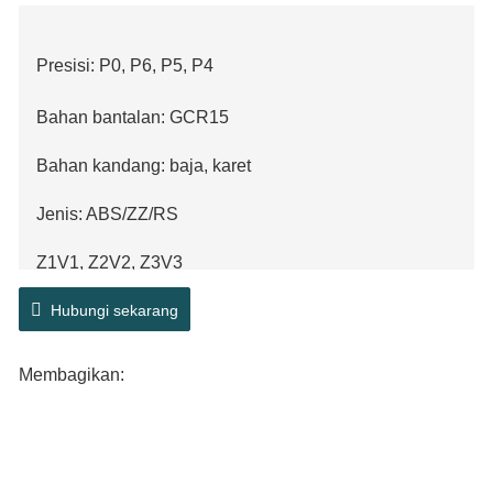
Presisi: P0, P6, P5, P4
Bahan bantalan: GCR15
Bahan kandang: baja, karet
Jenis: ABS/ZZ/RS
Z1V1, Z2V2, Z3V3
Pelumasan Minyak
Hubungi sekarang
Membagikan: