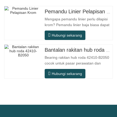
Pemandu Linier Pelapisan Krom
Mengapa pemandu linier perlu dilapisi
krom? Pemandu linier baja biasa dapat
memenuhi kebutuhan operasional dasar
Hubungi sekarang
di lingkungan kering dalam ruangan
konvensional, tetapi dalam skenario
penggunaan praktis seperti peralatan
Bantalan rakitan hub roda 42410-B2050
otomasi, mesin perkakas presisi,
Bearing rakitan hub roda 42410-B2050
peralatan luar ruangan, bengkel
cocok untuk pasar perawatan dan
pemrosesan
penggantian suku cadang otomotif
Hubungi sekarang
purna jual, memenuhi persyaratan
penggunaan untuk perjalanan sehari-
hari, berkendara jarak jauh, dan kondisi
jalan perkotaan. Nomor SFC. NOMOR
OEM. TIDAK.Lainnya. Aplikasi 513104
F2AC