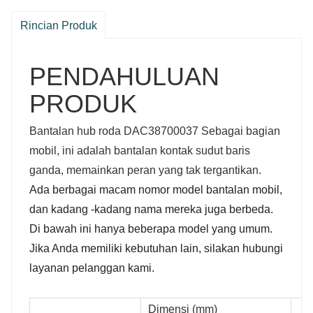
Rincian Produk
PENDAHULUAN
PRODUK
Bantalan hub roda DAC38700037 Sebagai bagian
mobil, ini adalah bantalan kontak sudut baris
ganda, memainkan peran yang tak tergantikan.
Ada berbagai macam nomor model bantalan mobil,
dan kadang -kadang nama mereka juga berbeda.
ntalan
Roda
bantalan
kit
Roda
Bantalan
Di bawah ini hanya beberapa model yang umum.
10
VKBA
1333
510082
Jika Anda memiliki kebutuhan lain, silakan hubungi
layanan pelanggan kami.
VKBA
3455
510086
510058
Dimensi (mm)