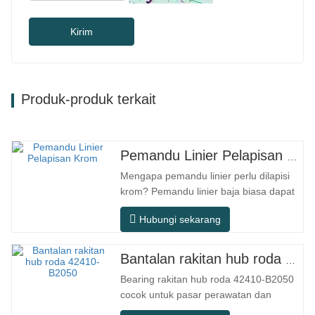
Kirim
Produk-produk terkait
Pemandu Linier Pelapisan Krom
Mengapa pemandu linier perlu dilapisi
krom? Pemandu linier baja biasa dapat
memenuhi kebutuhan operasional dasar
Hubungi sekarang
di lingkungan kering dalam ruangan
konvensional, tetapi dalam skenario
penggunaan praktis seperti peralatan
Bantalan rakitan hub roda 42410-B2050
otomasi, mesin perkakas presisi,
Bearing rakitan hub roda 42410-B2050
peralatan luar ruangan, bengkel
cocok untuk pasar perawatan dan
pemrosesan…
penggantian suku cadang otomotif