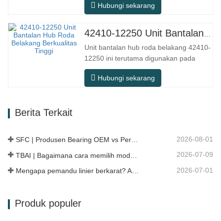
Hubungi sekarang
purna jual, memenuhi persyaratan
penggunaan untuk perjalanan sehari-
hari, berkendara jarak jauh, dan kondisi
42410-12250 Unit Bantalan Hub Roda Belakang Berkualitas Tinggi
jalan perkotaan. Nomor SFC. NOMOR
Unit bantalan hub roda belakang 42410-
OEM. TIDAK.Lainnya. Aplikasi 513104
12250 ini terutama digunakan pada
F2AC…
sistem poros belakang model Jepang,
Hubungi sekarang
dan termasuk dalam desain hub
terintegrasi yang menggabungkan
bantalan, flensa, dan struktur
Berita Terkait
pemasangan. Dibandingkan dengan
struktur terpisah tradisional,
pemasangannya lebih langsung,…
2026-08-01
SFC | Produsen Bearing OEM vs Perusahaan Dagang
2026-07-09
TBAI | Bagaimana cara memilih model linear guide yang tepat?
2026-07-01
Mengapa pemandu linier berkarat? Alasan, langkah pencegahan, dan rekomendasi perawatan
Produk populer