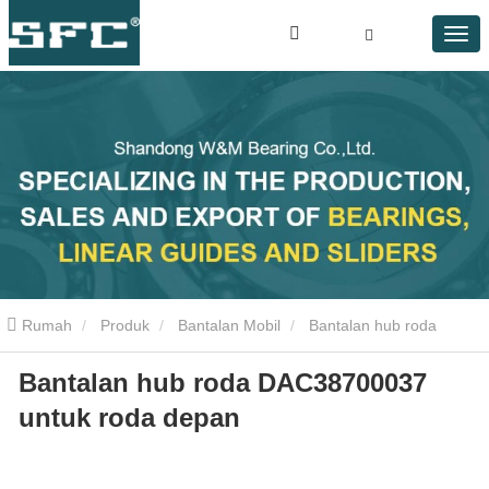
Rumah
Produk
Bantalan Mobil
Bantalan hub roda
Bantalan hub roda DAC38700037
DAC38700037 untuk roda depan
untuk roda depan