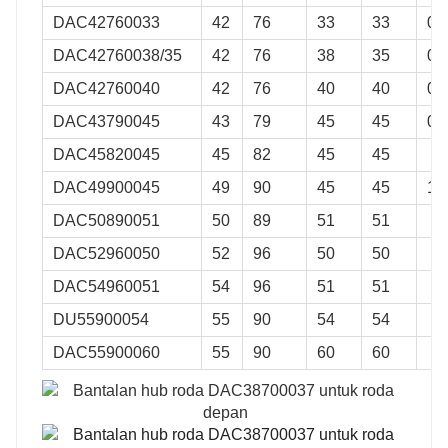
2a
VKBA
007
34BWD11
DAC42760033
42
76
33
33
0.
VKBA3404
34BWD07B
DAC42760038/35
42
76
38
35
0.
VKBA1441
34BWD09A
DAC42760040
42
76
40
40
0.
10
VKBA
959
35BWD19E
DAC43790045
43
79
45
45
0.
4
VKBA
733
35BWD07
DAC45820045
45
82
45
45
VKBA
505
35BWD07A
DAC49900045
49
90
45
45
1.
VKBA
5038
35BWD16
DAC50890051
50
89
51
51
DAC52960050
52
96
50
50
DAC54960051
54
96
51
51
DU55900054
55
90
54
54
DAC55900060
55
90
60
60