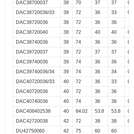
DAC38700037
38
70
37
37
0,
VKBA
3907
512510
DAC38720036/33
38
72
36
33
0,
VKBA
6520
512554
DAC38720036
38
72
36
36
VKBA
3656
512568
DAC38720040
38
72
40
40
0.
VKBA
3981
513335
DAC38740036
38
74
36
36
0.
VKBA
3532
513338
DAC39720037
39
72
37
37
0.
VKBA
3658
513365
DAC39740036
39
74
36
36
0,
VKBA
3554
513366
DAC39740036/34
39
74
36
34
0,
VKBA
3786
513389
DAC40720036/33
40
72
36
33
0.
xa
VKBA
3605
27BWD01J
DAC40720036
40
72
36
36
10C
VKBA
3576
28BWD03A
DAC40740036
40
74
36
36
0.
VKBA
3643
28BWD01A
DAC408402538
40
84.02
53.8
53.8
0.
VKBA3608
30BWD01A
DAC42720038
42
72
38
38
0,
410
VKBA1437
32BWD05
DU42750060
42
75
60
60