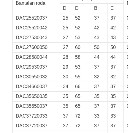
VKBA
3661
510092
Bantalan roda
Ma
D
D
B
C
VKBA
1358
510093
DAC25520037
25
52
37
37
0.
0
VKBA
3614
510095
DAC25520042
25
52
42
42
0.
VKBA
3676
510100
DAC27530043
27
53
43
43
0.
VKBA
3680
510037
DAC27600050
27
60
50
50
0,
VKBA
3613
510038
DAC28580044
28
58
44
44
0.
VKBA
3639
516004
DAC29530037
29
53
37
37
0.
VKBA
3648
516005
DAC30550032
30
55
32
32
0.
VKBA
3596
516012
DAC34660037
34
66
37
37
0,
VKBA
6831
510072
DAC35650035
35
65
35
35
0.
VKBA
1460
512405
DAC35650037
35
65
37
37
0,
VKBA
3617
512416
DAC37720033
37
72
33
33
VKBA
3556
512469
DAC37720037
37
72
37
37
0,
VKBA
6556
512494